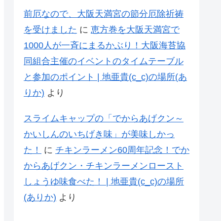
前厄なので、大阪天満宮の節分厄除祈祷
を受けました
に
恵方巻を大阪天満宮で
1000人が一斉にまるかぶり！大阪海苔協
同組合主催のイベントのタイムテーブル
と参加のポイント | 地亜貴(c_c)の場所(あ
りか)
より
スライムキャップの「でからあげクン～
かいしんのいちげき味」が美味しかっ
た！
に
チキンラーメン60周年記念！でか
からあげクン・チキンラーメンロースト
しょうゆ味食べた！ | 地亜貴(c_c)の場所
(ありか)
より