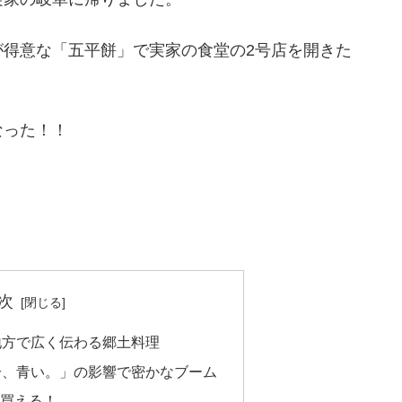
が得意な「五平餅」で実家の食堂の2号店を開きた
なった！！
次
地方で広く伝わる郷土料理
分、青い。」の影響で密かなブーム
も買える！