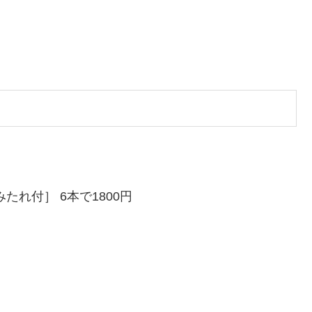
れ付］ 6本で1800円
。