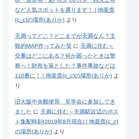
街・造幣局・あべのハルカス・四天王寺
など人気スポットを通ります！ | 地亜貴
(c_c)の場所(ありか)
より
天満ってどこ？どこまでが天満なん？主
観的MAP作ってみた笑
に
天満に住む～
交番はどこにある？何か困ったときは警
察へ！財布を落とした？事件事故などは
110番に！ | 地亜貴(c_c)の場所(ありか)
よ
り
旧大阪中央郵便局 見学会に参加してき
ました
に
天満に住む～天満駅近辺のポス
ト集配時刻(2019年8月現在) | 地亜貴(c_c)
の場所(ありか)
より