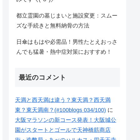
都立霊園の墓じまいと施設変更：スムー
ズな手続きと無料納骨の方法
日傘はもはや必需品！男性たとえおっさ
んでも猛暑・熱中症対策におすすめ！
最近のコメント
天満と西天満は違う？東天満？西天満
東？東天満南？(#100blogs 034/100)
に
大阪マラソンの新コース発表！大阪城公
園がスタートとゴールで天神橋筋商店