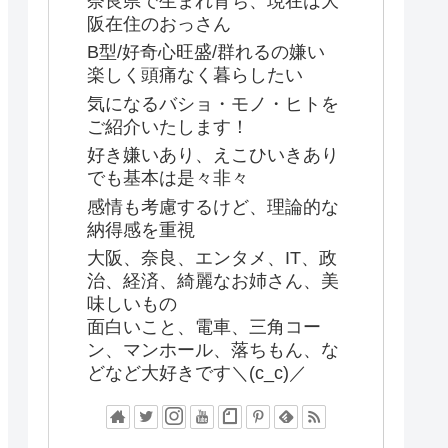
奈良県で生まれ育ち、現在は大
阪在住のおっさん
B型/好奇心旺盛/群れるの嫌い
楽しく頭痛なく暮らしたい
気になるバショ・モノ・ヒトを
ご紹介いたします！
好き嫌いあり、えこひいきあり
でも基本は是々非々
感情も考慮するけど、理論的な
納得感を重視
大阪、奈良、エンタメ、IT、政
治、経済、綺麗なお姉さん、美
味しいもの
面白いこと、電車、三角コー
ン、マンホール、落ちもん、な
どなど大好きです＼(c_c)／