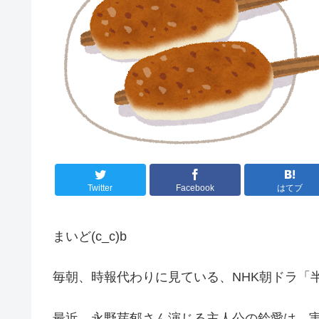
Twitter
Facebook
はてブ
まいど(c_c)b
毎朝、時報代わりに見ている、NHK朝ドラ「
最近、永野芽郁さん演じる主人公の鈴愛は、