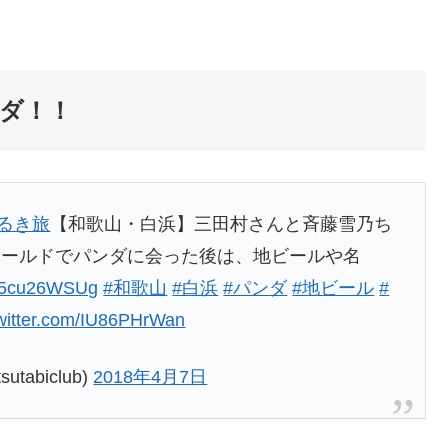
ダ！！
るき旅
【和歌山・白浜】三田村さんと斉藤雪乃ち
ワールドでパンダに会った後は、地ビールや名
o/j5cu26WSUg
#和歌山
#白浜
#パンダ
#地ビール
#
twitter.com/IU86PHrWan
abiclub)
2018年4月7日