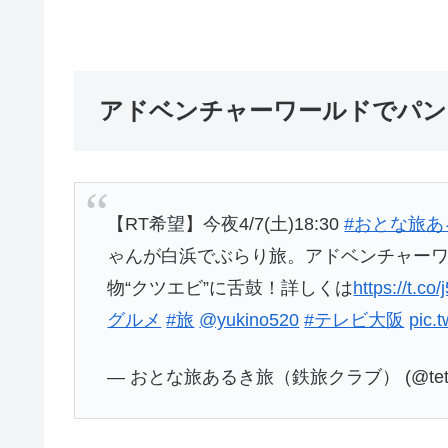
アドベンチャーワールドでパン
【RT希望】今夜4/7(土)18:30
#おとな旅あ
ゃんが白浜でぶらり旅。アドベンチャー
物“クツエビ”に舌鼓！詳しくは
https://t.c
グルメ
#旅
@yukino520
#テレビ大阪
pic.
— おとな旅あるき旅（鉄旅クラブ） (@tetsut