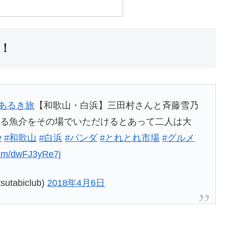
！
あるき旅
【和歌山・白浜】三田村さんと斉藤雪乃
になる魚介をその場でいただけるとあって二人は大
v
#和歌山
#白浜
#パンダ
#とれとれ市場
#グルメ
.com/dwFJ3yRe7j
abiclub)
2018年4月6日