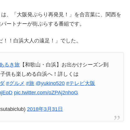
」は、「大阪発ぶらり再発見！」を合言葉に、関西を
性パートナーが街ぶらする番組です。
幸だ！！白浜大人の遠足！」でした。
あるき旅
【和歌山・白浜】お出かけシーズン到
も子供も楽しめる白浜へ！詳しくは
ンダ
#グルメ
#旅
@yukino520
#テレビ大阪
dnjEoD
pic.twitter.com/oZPAj2nhoG
abiclub)
2018年3月31日