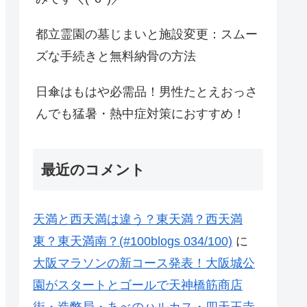
都立霊園の墓じまいと施設変更：スムー
ズな手続きと無料納骨の方法
日傘はもはや必需品！男性たとえおっさ
んでも猛暑・熱中症対策におすすめ！
最近のコメント
天満と西天満は違う？東天満？西天満
東？東天満南？(#100blogs 034/100)
に
大阪マラソンの新コース発表！大阪城公
園がスタートとゴールで天神橋筋商店