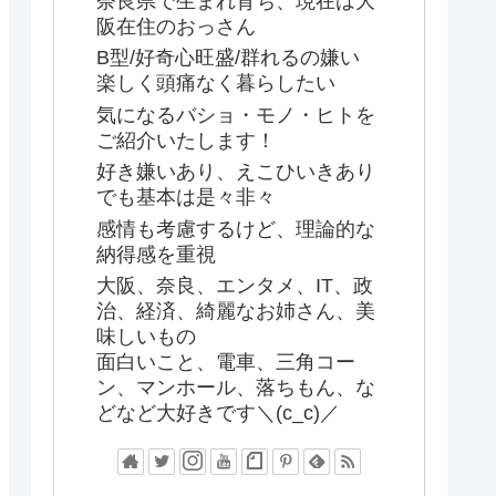
奈良県で生まれ育ち、現在は大
阪在住のおっさん
B型/好奇心旺盛/群れるの嫌い
楽しく頭痛なく暮らしたい
気になるバショ・モノ・ヒトを
ご紹介いたします！
好き嫌いあり、えこひいきあり
でも基本は是々非々
感情も考慮するけど、理論的な
納得感を重視
大阪、奈良、エンタメ、IT、政
治、経済、綺麗なお姉さん、美
味しいもの
面白いこと、電車、三角コー
ン、マンホール、落ちもん、な
どなど大好きです＼(c_c)／