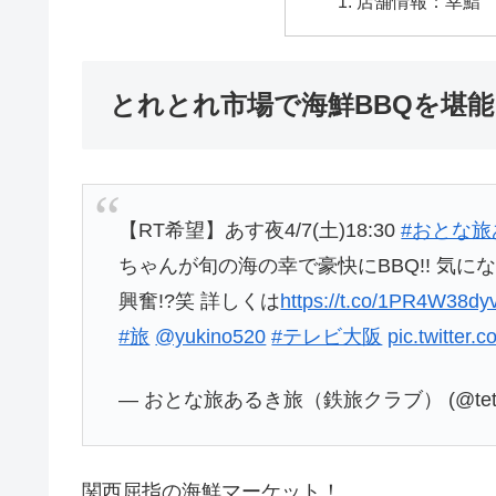
店舗情報：幸鮨
とれとれ市場で海鮮BBQを堪能
【RT希望】あす夜4/7(土)18:30
#おとな旅
ちゃんが旬の海の幸で豪快にBBQ!! 気
興奮!?笑 詳しくは
https://t.co/1PR4W38dy
#旅
@yukino520
#テレビ大阪
pic.twitter
— おとな旅あるき旅（鉄旅クラブ） (@tetsut
関西屈指の海鮮マーケット！