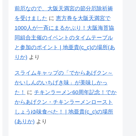
前厄なので、大阪天満宮の節分厄除祈祷
を受けました
に
恵方巻を大阪天満宮で
1000人が一斉にまるかぶり！大阪海苔協
同組合主催のイベントのタイムテーブル
と参加のポイント | 地亜貴(c_c)の場所(あ
りか)
より
スライムキャップの「でからあげクン～
かいしんのいちげき味」が美味しかっ
た！
に
チキンラーメン60周年記念！でか
からあげクン・チキンラーメンロースト
しょうゆ味食べた！ | 地亜貴(c_c)の場所
(ありか)
より