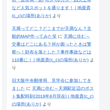
街・造幣局・あべのハルカス・四天王寺
など人気スポットを通ります！ | 地亜貴
(c_c)の場所(ありか)
より
天満ってどこ？どこまでが天満なん？主
観的MAP作ってみた笑
に
天満に住む～
交番はどこにある？何か困ったときは警
察へ！財布を落とした？事件事故などは
110番に！ | 地亜貴(c_c)の場所(ありか)
よ
り
旧大阪中央郵便局 見学会に参加してき
ました
に
天満に住む～天満駅近辺のポス
ト集配時刻(2019年8月現在) | 地亜貴(c_c)
の場所(ありか)
より