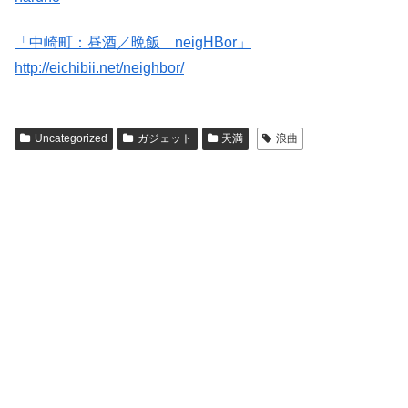
「中崎町：昼酒／晩飯 neigHBor」
http://eichibii.net/neighbor/
Uncategorized
ガジェット
天満
浪曲