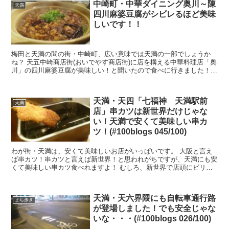
中崎町・中華ダイニング奥川～陳
天満
四川麻婆豆腐がシビレるほど美味
しいです！！
梅田と天満の間の街・中崎町、広い意味では天満の一部でしょうか
ね？ 天五中崎商店街(おいでやす商店街)に店を構える中華料理店「奥
川」の四川麻婆豆腐が美味しい！と聞いたので食べに行きました！
中華ダイニング奥川は新しい老舗の味？ ...
天満・天四「七福神 天満駅前
天満
店」串カツは新世界だけじゃな
い！天満で安くて美味しい串カ
ツ！(#100blogs 045/100)
わが街・天満は、安くて美味しいお店がいっぱいです。 大阪と言え
ば串カツ！串カツと言えば新世界！と思われがちですが、天満にも安
くて美味しい串カツ食べれますよ！ むしろ、新世界で店頭にビリケ
ンさんがいるようなお店とか、呼び込みしてい...
天満・天六界隈にも自転車通行路
まち歩き
が登場しました！でも安全じゃな
いな・・・(#100blogs 026/100)