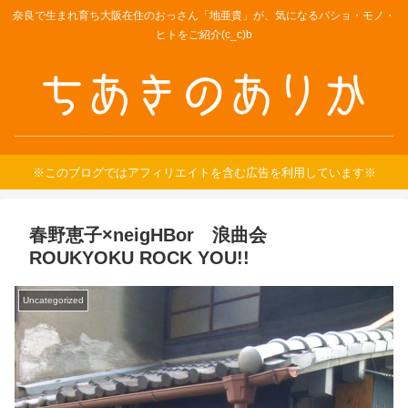
奈良で生まれ育ち大阪在住のおっさん「地亜貴」が、気になるバショ・モノ・
ヒトをご紹介(c_c)b
※このブログではアフィリエイトを含む広告を利用しています※
春野恵子×neigHBor 浪曲会
ROUKYOKU ROCK YOU!!
Uncategorized