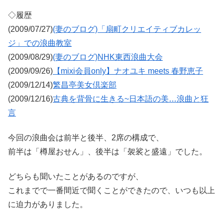
◇履歴
(2009/07/27)
(妻のブログ)「扇町クリエイティブカレッ
ジ」での浪曲教室
(2009/08/29)
(妻のブログ)NHK東西浪曲大会
(2009/09/26)
【mixi会員only】ナオユキ meets 春野恵子
(2009/12/14)
繁昌亭美女倶楽部
(2009/12/16)
古典を背骨に生きる~日本語の美…浪曲と狂
言
今回の浪曲会は前半と後半、2席の構成で、
前半は「樽屋おせん」、後半は「袈裟と盛遠」でした。
どちらも聞いたことがあるのですが、
これまでで一番間近で聞くことができたので、いつも以上
に迫力がありました。