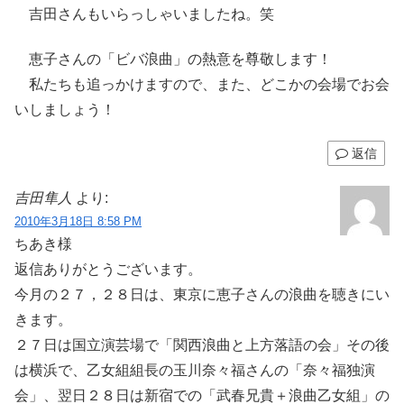
吉田さんもいらっしゃいましたね。笑
恵子さんの「ビバ浪曲」の熱意を尊敬します！
私たちも追っかけますので、また、どこかの会場でお会
いしましょう！
返信
吉田隼人
より:
2010年3月18日 8:58 PM
ちあき様
返信ありがとうございます。
今月の２７，２８日は、東京に恵子さんの浪曲を聴きにい
きます。
２７日は国立演芸場で「関西浪曲と上方落語の会」その後
は横浜で、乙女組組長の玉川奈々福さんの「奈々福独演
会」、翌日２８日は新宿での「武春兄貴＋浪曲乙女組」の