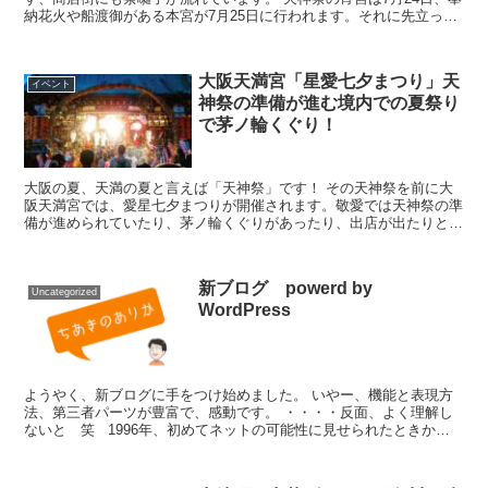
納花火や船渡御がある本宮が7月25日に行われます。それに先立っ
て、天神橋筋商店街では、ギャルみこしが登場しま...
大阪天満宮「星愛七夕まつり」天
イベント
神祭の準備が進む境内での夏祭り
で茅ノ輪くぐり！
大阪の夏、天満の夏と言えば「天神祭」です！ その天神祭を前に大
阪天満宮では、愛星七夕まつりが開催されます。敬愛では天神祭の準
備が進められていたり、茅ノ輪くぐりがあったり、出店が出たりと賑
やかなイベントです。 ザ夏祭り！愛星七夕ま...
新ブログ powerd by
Uncategorized
WordPress
ようやく、新ブログに手をつけ始めました。 いやー、機能と表現方
法、第三者パーツが豊富で、感動です。 ・・・・反面、よく理解し
ないと 笑 1996年、初めてネットの可能性に見せられたときか
ら、もう10年以上・・・ また頑張って追...