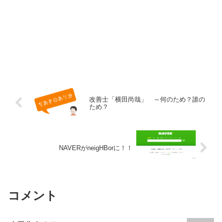
改善士「横田尚哉」 ～何のため？誰の
ため？
NAVERがneigHBorに！！
コメント