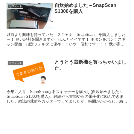
自炊始めました～SnapScan
ガジェット
S1300を購入
以前より興味を持っていた、スキャナ「SnapScan」を購入しました
～！ 良い評判を聞きますが、ほんとイイです！ ボタンをポン！スキ
ャン開始！指定フォルダに保存！！いやー便利です！！！ 我が家
は、夫婦二人の共有のデスクトッ...
とうとう裁断機を買っちゃいまし
ガジェット
た。
今年に入り、ScanSnapなるスキャナーを購入し(自炊始めました～
SnapScan S1300を購入)、雑誌やら書類やらの電子化に励んできま
した。雑誌の裁断をカッターでしてましたが、時間がかかるわ、綺麗
に切れないわ・・・というのが嫌で、と...