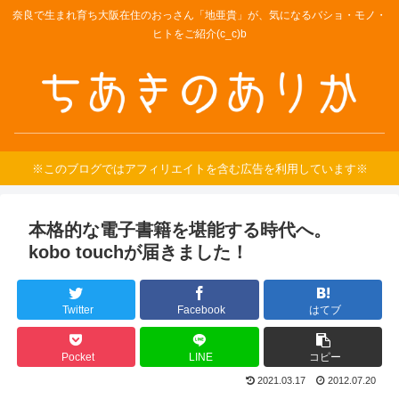
奈良で生まれ育ち大阪在住のおっさん「地亜貴」が、気になるバショ・モノ・
ヒトをご紹介(c_c)b
※このブログではアフィリエイトを含む広告を利用しています※
本格的な電子書籍を堪能する時代へ。
kobo touchが届きました！
Twitter
Facebook
はてブ
Pocket
LINE
コピー
2021.03.17
2012.07.20