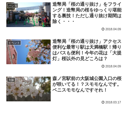
造幣局「桜の通り抜け」をフライ
バショ
ング！造幣局の桜をゆっくり堪能
する裏技！ただし通り抜け期間は
除く・・・
2018.04.09
造幣局「桜の通り抜け」アクセス
イベント
便利な最寄り駅は天満橋駅！帰り
はバスも便利！今年の花は「大提
灯」桜以外の見どころは？
2018.04.09
森ノ宮駅前の大阪城公園入口の桜
大阪
が咲いてる！？スモモなんです。
ベニスモモなんですそれ！
2018.03.17