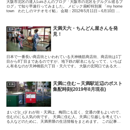
大阪市北区の達人Luisさんのブログ「大阪市の北区をグルグル巡るブ
ログ」で知り早速行ってみました。 メビック扇町特別展 「my home
town わたしのマチオモイ帖」 会期：2012年5月11日～6月10日 開
催時間：平日...
天満天六・ちんどん屋さんを発
天満
見！
日本で一番長い商店街といわれている天神橋筋商店街、商店街は1丁
目から8丁目まであるのですが、地下鉄の駅名にもなってて、いちば
ん有名なのが天神橋筋六丁目・天六です。 大阪の玄関口である大阪
駅・梅田の隣町なのですが、程よい下町感が残ってま...
天満に住む～天満駅近辺のポスト
天満
集配時刻(2019年8月現在)
まいど(c_c)/ わが街・天満は、梅田にも近く、交通の便もよいので、
住むのにも人気の街です。 天満に住む人、天満に引越しを考えてい
る人などのために、天満界隈の生活情報をまとめます。 この記事で
は、天満駅周辺にあるポストの...