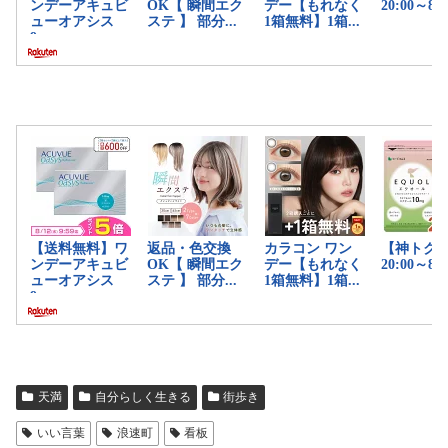
天満
自分らしく生きる
街歩き
いい言葉
浪速町
看板