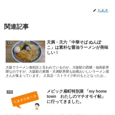
ちあき
関連記事
天満・天六「中華そば ぬんぽ
天満
こ」は素朴な醤油ラーメンが美味
しい！
大阪でラーメン激戦区と言われているのが、大阪駅の西隣・福島駅界
隈なのですが、大阪駅の東隣・天満駅界隈も結構おいしいラーメン屋
さんが集まっています。 人気店・ストライク軒のもととなったお店
「ぬんぽこ」が2017年5月連休明けに復活オープ...
メビック扇町特別展 「my home
天満
town わたしのマチオモイ帖」
に行ってきました。