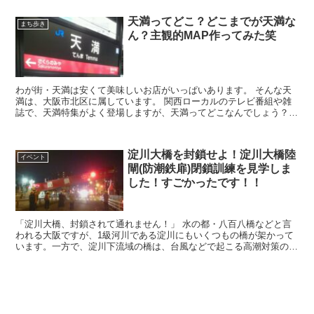
天満ってどこ？どこまでが天満な
まち歩き
ん？主観的MAP作ってみた笑
わが街・天満は安くて美味しいお店がいっぱいあります。 そんな天
満は、大阪市北区に属しています。 関西ローカルのテレビ番組や雑
誌で、天満特集がよく登場しますが、天満ってどこなんでしょう？ど
こまでが天満なんでしょう？ 一番簡単な説...
淀川大橋を封鎖せよ！淀川大橋陸
イベント
閘(防潮鉄扉)閉鎖訓練を見学しま
した！すごかったです！！
「淀川大橋、封鎖されて通れません！」 水の都・八百八橋などと言
われる大阪ですが、1級河川である淀川にもいくつもの橋が架かって
います。一方で、淀川下流域の橋は、台風などで起こる高潮対策の
「計画高潮位」に満たない高さの橋ばかりが揃っていま...