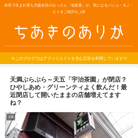
奈良で生まれ育ち大阪在住のおっさん「地亜貴」が、気になるバショ・モノ・
ヒトをご紹介(c_c)b
※このブログではアフィリエイトを含む広告を利用しています※
天満ぶらぶら～天五「宇治茶園」が閉店？
ひやしあめ・グリーンティよく飲んだ！最
近閉店して開いたままの店舗増えてます
ね？
天満