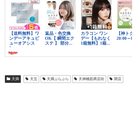
天満
天五
天満ぶらぶら
天神橋筋商店街
閉店