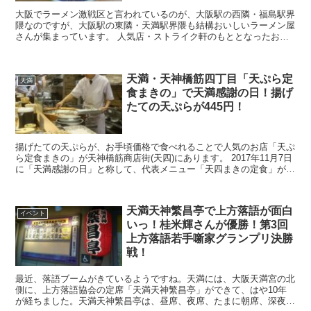
大阪でラーメン激戦区と言われているのが、大阪駅の西隣・福島駅界
隈なのですが、大阪駅の東隣・天満駅界隈も結構おいしいラーメン屋
さんが集まっています。 人気店・ストライク軒のもととなったお店
「ぬんぽこ」が2017年5月連休明けに復活オープ...
天満・天神橋筋四丁目「天ぷら定
天満
食まきの」で天満感謝の日！揚げ
たての天ぷらが445円！
揚げたての天ぷらが、お手頃価格で食べれることで人気のお店「天ぷ
ら定食まきの」が天神橋筋商店街(天四)にあります。 2017年11月7日
に「天満感謝の日」と称して、代表メニュー「天四まきの定食」が半
額の445円で楽しめるということで、行...
天満天神繁昌亭で上方落語が面白
イベント
いっ！桂米輝さんが優勝！第3回
上方落語若手噺家グランプリ決勝
戦！
最近、落語ブームがきているようですね。天満には、大阪天満宮の北
側に、上方落語協会の定席「天満天神繁昌亭」ができて、はや10年
が経ちました。天満天神繁昌亭は、昼席、夜席、たまに朝席、深夜席