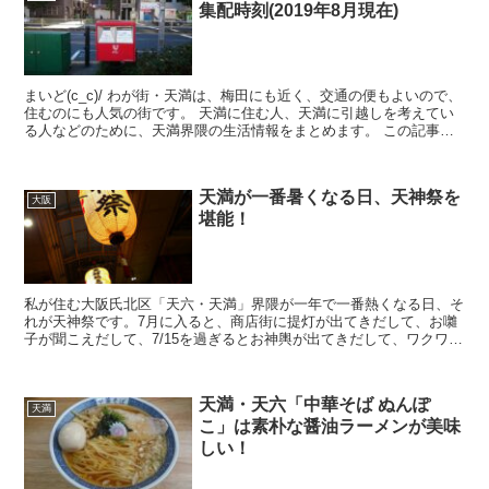
集配時刻(2019年8月現在)
まいど(c_c)/ わが街・天満は、梅田にも近く、交通の便もよいので、
住むのにも人気の街です。 天満に住む人、天満に引越しを考えてい
る人などのために、天満界隈の生活情報をまとめます。 この記事で
は、天満駅周辺にあるポストの...
天満が一番暑くなる日、天神祭を
大阪
堪能！
私が住む大阪氏北区「天六・天満」界隈が一年で一番熱くなる日、そ
れが天神祭です。7月に入ると、商店街に提灯が出てきだして、お囃
子が聞こえだして、7/15を過ぎるとお神輿が出てきだして、ワクワク
します。 今年は、数年ぶりに母校が参...
天満・天六「中華そば ぬんぽ
天満
こ」は素朴な醤油ラーメンが美味
しい！