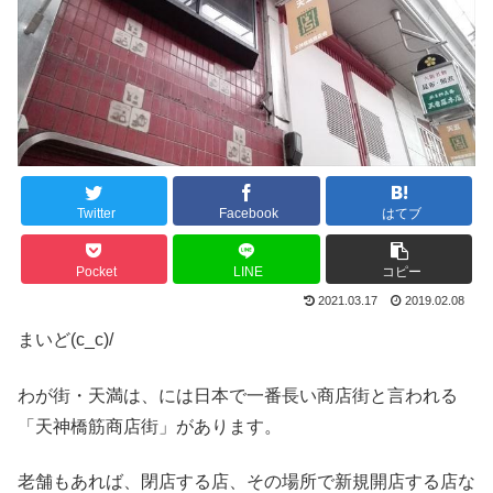
Twitter
Facebook
はてブ
Pocket
LINE
コピー
2021.03.17
2019.02.08
まいど(c_c)/
わが街・天満は、には日本で一番長い商店街と言われる
「天神橋筋商店街」があります。
老舗もあれば、閉店する店、その場所で新規開店する店な