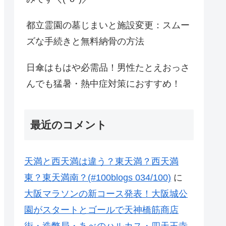
都立霊園の墓じまいと施設変更：スムー
ズな手続きと無料納骨の方法
日傘はもはや必需品！男性たとえおっさ
んでも猛暑・熱中症対策におすすめ！
最近のコメント
天満と西天満は違う？東天満？西天満
東？東天満南？(#100blogs 034/100)
に
大阪マラソンの新コース発表！大阪城公
園がスタートとゴールで天神橋筋商店