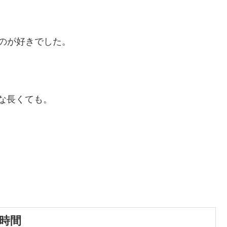
のが好きでした。
かな長くても。
。
2時間