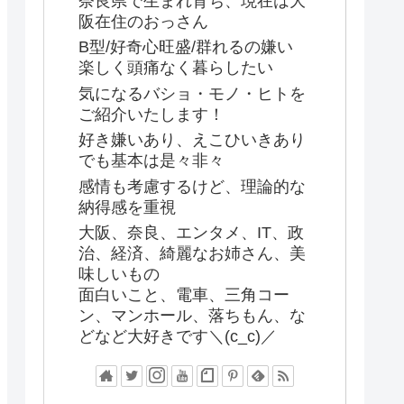
奈良県で生まれ育ち、現在は大
阪在住のおっさん
B型/好奇心旺盛/群れるの嫌い
楽しく頭痛なく暮らしたい
気になるバショ・モノ・ヒトを
ご紹介いたします！
好き嫌いあり、えこひいきあり
でも基本は是々非々
感情も考慮するけど、理論的な
納得感を重視
大阪、奈良、エンタメ、IT、政
治、経済、綺麗なお姉さん、美
味しいもの
面白いこと、電車、三角コー
ン、マンホール、落ちもん、な
どなど大好きです＼(c_c)／