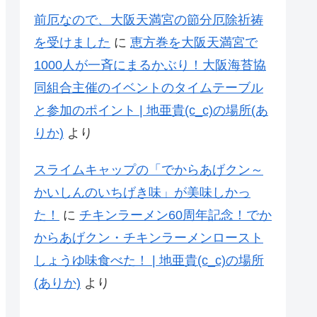
前厄なので、大阪天満宮の節分厄除祈祷
を受けました
に
恵方巻を大阪天満宮で
1000人が一斉にまるかぶり！大阪海苔協
同組合主催のイベントのタイムテーブル
と参加のポイント | 地亜貴(c_c)の場所(あ
りか)
より
スライムキャップの「でからあげクン～
かいしんのいちげき味」が美味しかっ
た！
に
チキンラーメン60周年記念！でか
からあげクン・チキンラーメンロースト
しょうゆ味食べた！ | 地亜貴(c_c)の場所
(ありか)
より