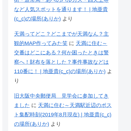
街・造幣局・あべのハルカス・四天王寺
など人気スポットを通ります！ | 地亜貴
(c_c)の場所(ありか)
より
天満ってどこ？どこまでが天満なん？主
観的MAP作ってみた笑
に
天満に住む～
交番はどこにある？何か困ったときは警
察へ！財布を落とした？事件事故などは
110番に！ | 地亜貴(c_c)の場所(ありか)
よ
り
旧大阪中央郵便局 見学会に参加してき
ました
に
天満に住む～天満駅近辺のポス
ト集配時刻(2019年8月現在) | 地亜貴(c_c)
の場所(ありか)
より