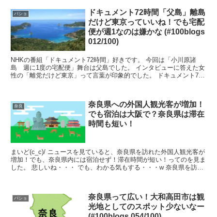
ドキュメント72時間「父島」離島
バショ
だけど東京っていいね！でも宅配
便が週1なのは嫌かな (#100blogs
012/100)
NHKの番組「ドキュメント72時間」好きです。 今回は「小川原諸
島 週に1度の宅配便」舞台は父島でした。 インタビューに答えた女
性の「離党だけど東京」って言葉が印象的でした。 ドキュメント72
時間は見ごたえのある番組です ...
奈良県への外国人観光客が増加！
奈良
でも宿泊は大阪で？奈良県は滞在
時間も短い！
まいど(c_c)/ ニュースを見ていると、奈良県を訪れた外国人観光客が
増加！でも、奈良県内には宿泊せず！滞在時間が短い！ってのを見ま
した。 悲しいね・・・ でも、わかる気もする・・・w 奈良県を訪れ
る外国人観光客が3...
奈良県って広い！大和高田市は観
バショ
光地としてのスポット少ないなー
(#100blogs 054/100)