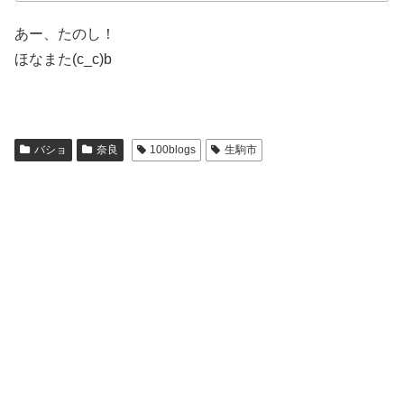
あー、たのし！
ほなまた(c_c)b
バショ
奈良
100blogs
生駒市