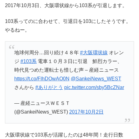
2017年10月3日、大阪環状線から103系が引退します。
103系ってのに合わせて、引退日を103にしたそうです。
やるねー。
地球何周分…回り続け４８年
#大阪環状線
オレン
ジ
#103系
電車１０月３日に引退 鮮烈カラー、
時代見つめた運転士も惜しむ声 – 産経ニュース
https://t.co/FlhDOwAO0N
@SankeiNews_WEST
さんから
#ありがとう
pic.twitter.com/sby5BcZNar
— 産経ニュースＷＥＳＴ
(@SankeiNews_WEST)
2017年10月2日
大阪環状線で103系が活躍したのは48年間！走行日数