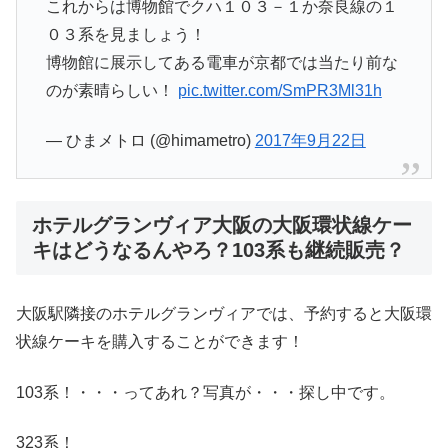
これからは博物館でクハ１０３－１か奈良線の１
０３系を見ましょう！
博物館に展示してある電車が京都では当たり前な
のが素晴らしい！
pic.twitter.com/SmPR3Ml31h
— ひまメトロ (@himametro)
2017年9月22日
ホテルグランヴィア大阪の大阪環状線ケー
キはどうなるんやろ？103系も継続販売？
大阪駅隣接のホテルグランヴィアでは、予約すると大阪環
状線ケーキを購入することができます！
103系！・・・ってあれ？写真が・・・探し中です。
323系！