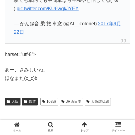
駅でも車内でも中間車なら平和やと信じてる( ˇωˇ
)
pic.twitter.com/KU6wqkJYEY
— かん@音,乗,旅,車窓 (@Al__colonel)
2017年9月
22日
harset=”utf-8″>
あー、さみしいね。
ほなまた(c_c)b
大阪
鉄道
103系
JR西日本
大阪環状線
ホーム
検索
トップ
サイドバー