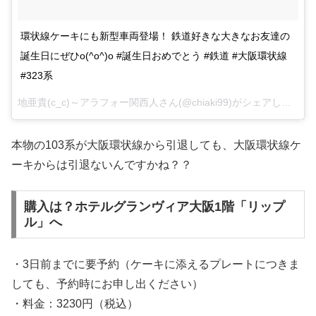
環状線ケーキにも新型車両登場！ 鉄道好きな大きなお友達の
誕生日にぜひo(^o^)o #誕生日おめでとう #鉄道 #大阪環状線
#323系
地亜貴(c_c)～アラフォー関西人さん(@chiaki99)がシェアした投稿 –
本物の103系が大阪環状線から引退しても、大阪環状線ケ
ーキからは引退ないんですかね？？
購入は？ホテルグランヴィア大阪1階「リップ
ル」へ
・3日前までに要予約（ケーキに添えるプレートにつきま
しても、予約時にお申し出ください）
・料金：3230円（税込）