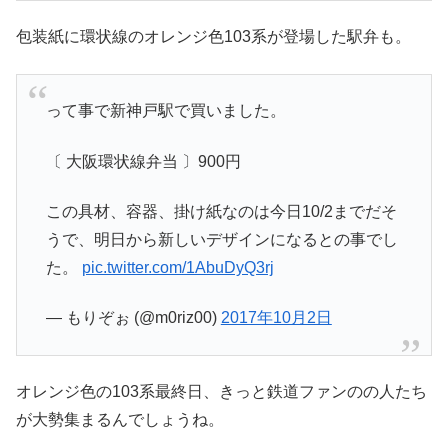
包装紙に環状線のオレンジ色103系が登場した駅弁も。
って事で新神戸駅で買いました。
〔 大阪環状線弁当 〕900円
この具材、容器、掛け紙なのは今日10/2までだそ
うで、明日から新しいデザインになるとの事でし
た。
pic.twitter.com/1AbuDyQ3rj
— もりぞぉ (@m0riz00)
2017年10月2日
オレンジ色の103系最終日、きっと鉄道ファンのの人たち
が大勢集まるんでしょうね。