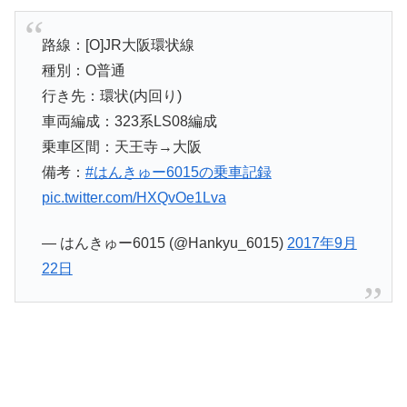
路線：[O]JR大阪環状線
種別：O普通
行き先：環状(内回り)
車両編成：323系LS08編成
乗車区間：天王寺→大阪
備考：
#はんきゅー6015の乗車記録
pic.twitter.com/HXQvOe1Lva
— はんきゅー6015 (@Hankyu_6015)
2017年9月
22日