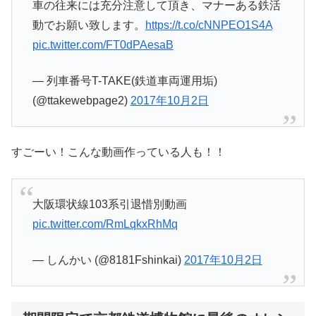
車の往来には充分注意して頂き、マナーある鉄活
動でお願い致します。
https://t.co/cNNPEO1S4A
pic.twitter.com/FT0dPAesaB
— 列車番号T-TAKE(鉄道車両運用垢)
(@ttakewebpage2)
2017年10月2日
すごーい！こんな動画作っている人も！！
大阪環状線103系引退惜別動画
pic.twitter.com/RmLqkxRhMq
— しんかい (@8181Fshinkai)
2017年10月2日