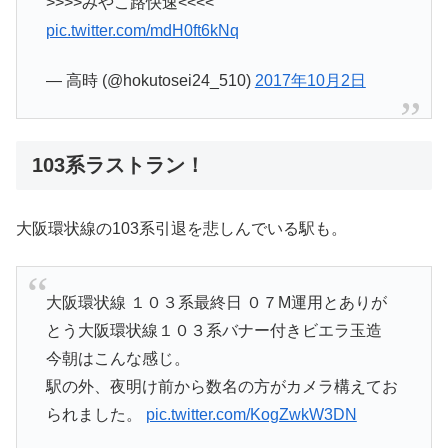
>>>>みやこ路快速<<<<
pic.twitter.com/mdH0ft6kNq
— 高時 (@hokutosei24_510)
2017年10月2日
103系ラストラン！
大阪環状線の103系引退を悲しんでいる駅も。
大阪環状線 １０３系最終日 ０７M運用とありが
とう大阪環状線１０３系バナー付きビエラ玉造
今朝はこんな感じ。
駅の外、夜明け前から数名の方がカメラ構えてお
られました。
pic.twitter.com/KogZwkW3DN