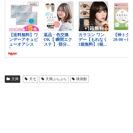
天満
天七
天満ぶらぶら
映画館