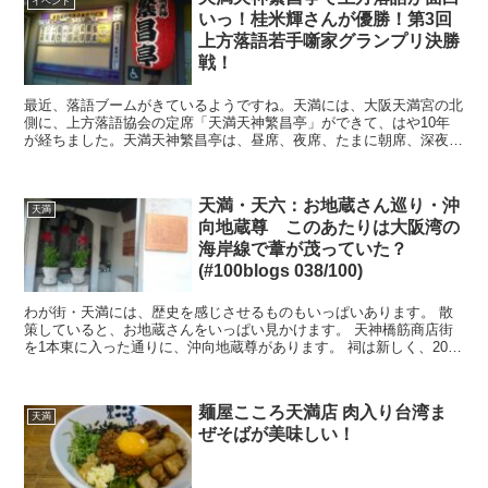
イベント
いっ！桂米輝さんが優勝！第3回
上方落語若手噺家グランプリ決勝
戦！
最近、落語ブームがきているようですね。天満には、大阪天満宮の北
側に、上方落語協会の定席「天満天神繁昌亭」ができて、はや10年
が経ちました。天満天神繁昌亭は、昼席、夜席、たまに朝席、深夜席
など、毎日、落語が楽しめる場所となっています。 ...
天満・天六：お地蔵さん巡り・沖
天満
向地蔵尊 このあたりは大阪湾の
海岸線で葦が茂っていた？
(#100blogs 038/100)
わが街・天満には、歴史を感じさせるものもいっぱいあります。 散
策していると、お地蔵さんをいっぱい見かけます。 天神橋筋商店街
を1本東に入った通りに、沖向地蔵尊があります。 祠は新しく、2003
年に建て替えられたようです...
麺屋こころ天満店 肉入り台湾ま
天満
ぜそばが美味しい！