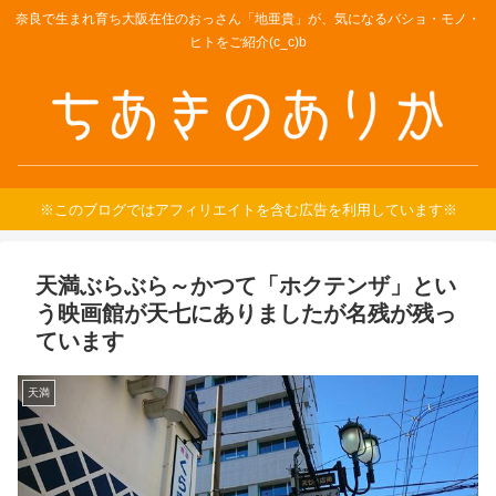
奈良で生まれ育ち大阪在住のおっさん「地亜貴」が、気になるバショ・モノ・
ヒトをご紹介(c_c)b
※このブログではアフィリエイトを含む広告を利用しています※
天満ぶらぶら～かつて「ホクテンザ」とい
う映画館が天七にありましたが名残が残っ
ています
天満