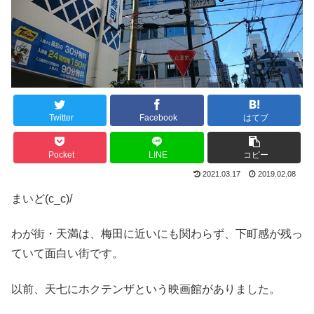
Twitter
Facebook
はてブ
Pocket
LINE
コピー
2021.03.17
2019.02.08
まいど(c_c)/
わが街・天満は、梅田に近いにも関わらず、下町感が残っ
ていて面白い街です。
以前、天七にホクテンザという映画館がありました。