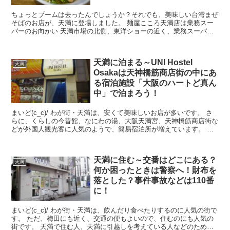
ちょっとブームは去ったんでしょうか？それでも、美味しい台湾まぜ
そばのお店が、天満に登場しました。 麺屋こころ天満店は業務スー
パーのお向かい 天満市場の北側、東洋ショーの近く、業務スーパー
のお向かいのビル2Fにあります。 看板が...
天満に泊まる～UNI Hostel
天満
Osakaは天神橋筋商店街の中にあ
る宿泊施設「大阪のハートど真ん
中」で泊まろう！
まいど(c_c)/ わが街・天満は、安くて美味しいお店が多いです。 さ
らに、くらしの今昔館、なにわの湯、大阪天満宮、天神橋筋商店街な
どが外国人観光客に人気のようで、簡易宿泊所が増えています。 梅
田にも近く、交通の便もよいの...
天満に住む～交番はどこにある？
天満
何か困ったときは警察へ！財布を
落とした？事件事故などは110番
に！
まいど(c_c)/ わが街・天満は、飲んだり食べたりするのに人気の街で
す。 ただ、梅田にも近く、交通の便もよいので、住むのにも人気の
街です。 天満で住む人、天満に引越しを考えている人などのため