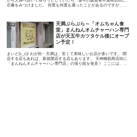
から天満へ歩いて帰ろうとしていたら、途中の阪急東中通商店街に、
石像をみつけました。 何度も何度も通ったことがあるのですが、全
く気づきませんでした。 ...
天満ぶらぶら～「オムちゃん食
天満
堂」まんねんオムチャーハン専門
店が天五牛カツタケル後にオープ
ン予定！
まいど(c_c)/ わが街・天満は、安くて美味しいお店が多いです。 閉
店する店もあれば、新規開店する店もあります。 天神橋筋商店街に
「まんねんオムチャーハン専門店」の張り紙を発見！ ここには、以
前「牛カツ タケル」が...