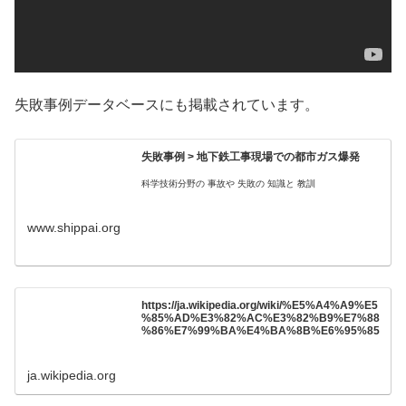
失敗事例データベースにも掲載されています。
失敗事例 > 地下鉄工事現場での都市ガス爆発
科学技術分野の 事故や 失敗の 知識と 教訓
www.shippai.org
https://ja.wikipedia.org/wiki/%E5%A4%A9%E5
%85%AD%E3%82%AC%E3%82%B9%E7%88
%86%E7%99%BA%E4%BA%8B%E6%95%85
ja.wikipedia.org