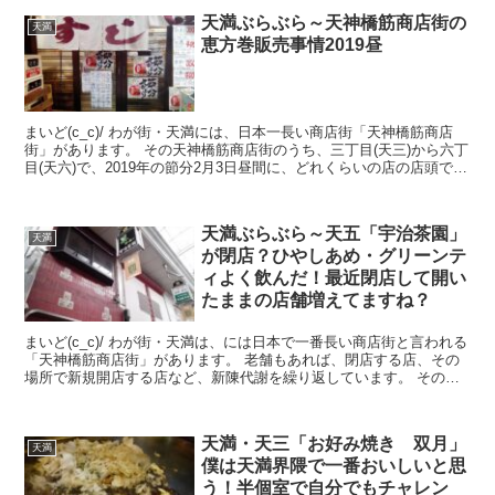
天満ぶらぶら～天神橋筋商店街の
天満
恵方巻販売事情2019昼
まいど(c_c)/ わが街・天満には、日本一長い商店街「天神橋筋商店
街」があります。 その天神橋筋商店街のうち、三丁目(天三)から六丁
目(天六)で、2019年の節分2月3日昼間に、どれくらいの店の店頭で恵
方巻が売られているかまと...
天満ぶらぶら～天五「宇治茶園」
天満
が閉店？ひやしあめ・グリーンテ
ィよく飲んだ！最近閉店して開い
たままの店舗増えてますね？
まいど(c_c)/ わが街・天満は、には日本で一番長い商店街と言われる
「天神橋筋商店街」があります。 老舗もあれば、閉店する店、その
場所で新規開店する店など、新陳代謝を繰り返しています。 その中
で、老舗とおもわれる「宇治茶...
天満・天三「お好み焼き 双月」
天満
僕は天満界隈で一番おいしいと思
う！半個室で自分でもチャレン