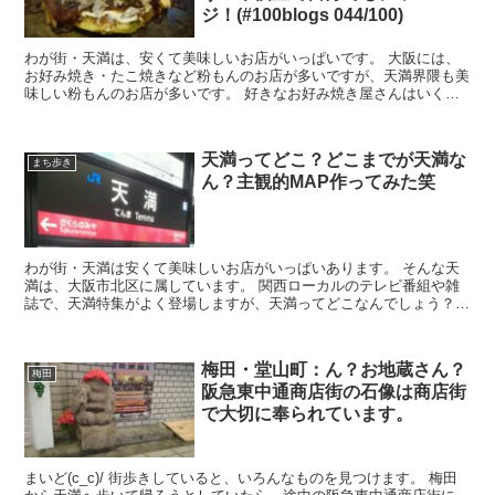
ジ！(#100blogs 044/100)
わが街・天満は、安くて美味しいお店がいっぱいです。 大阪には、
お好み焼き・たこ焼きなど粉もんのお店が多いですが、天満界隈も美
味しい粉もんのお店が多いです。 好きなお好み焼き屋さんはいくつ
かあるのですが、天三「双月」が僕的には一番大好...
天満ってどこ？どこまでが天満な
まち歩き
ん？主観的MAP作ってみた笑
わが街・天満は安くて美味しいお店がいっぱいあります。 そんな天
満は、大阪市北区に属しています。 関西ローカルのテレビ番組や雑
誌で、天満特集がよく登場しますが、天満ってどこなんでしょう？ど
こまでが天満なんでしょう？ 一番簡単な説...
梅田・堂山町：ん？お地蔵さん？
梅田
阪急東中通商店街の石像は商店街
で大切に奉られています。
まいど(c_c)/ 街歩きしていると、いろんなものを見つけます。 梅田