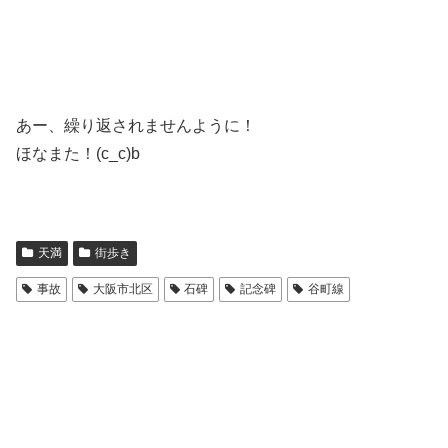
あー、繰り返されませんように！
ほなまた！(c_c)b
天満
街歩き
事故
大阪市北区
石碑
記念碑
谷町線