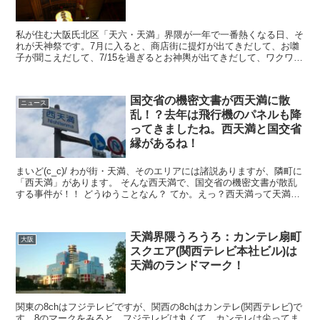
私が住む大阪氏北区「天六・天満」界隈が一年で一番熱くなる日、そ
れが天神祭です。7月に入ると、商店街に提灯が出てきだして、お囃
子が聞こえだして、7/15を過ぎるとお神輿が出てきだして、ワクワク
します。 今年は、数年ぶりに母校が参...
国交省の機密文書が西天満に散
ニュース
乱！？去年は飛行機のパネルも降
ってきましたね。西天満と国交省
縁があるね！
まいど(c_c)/ わが街・天満、そのエリアには諸説ありますが、隣町に
「西天満」があります。 そんな西天満で、国交省の機密文書が散乱
する事件が！！ どうゆうことなん？ てか。えっ？西天満って天満ち
ゃうのん？ ち...
天満界隈うろうろ：カンテレ扇町
大阪
スクエア(関西テレビ本社ビル)は
天満のランドマーク！
関東の8chはフジテレビですが、関西の8chはカンテレ(関西テレビ)で
す。8のマークをみると、フジテレビは丸くて、カンテレは尖ってま