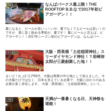
なんばパークス最上階！THE
大阪
ROOFTOP B.B.Q.で2017年初ビ
アガーデン！！
夏になると、ビールが旨いっ！いや、夏でなくてもビールは旨い！の
ですが、更に旨く飲める季節が、夏です！ 夏にビールと言えば、ビ
アガーデン！！2017年シーズン初のビアガーデンは、なんばパーク
ス最上階でB.B.Qとともに楽しんできました！...
大阪・西長堀「土佐稲荷神社」ス
まち歩き
リーダイヤモンド神社！？岩崎弥
太郎が三菱創業した地！！
まいど！(c_c)/ 江戸時代、大阪は商業の中心地として栄えました。今
の大阪だけではなく、日本を支えている企業で、大阪にゆかりのある
企業が多く存在します。 大坂・西長堀に「土佐稲荷神社」という神
社があります。大阪市立図書館の西側...
天満が一番暑くなる日、天神祭を
大阪
堪能！