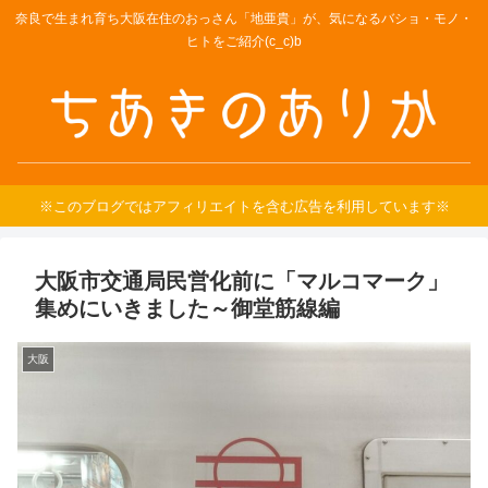
奈良で生まれ育ち大阪在住のおっさん「地亜貴」が、気になるバショ・モノ・
ヒトをご紹介(c_c)b
※このブログではアフィリエイトを含む広告を利用しています※
大阪市交通局民営化前に「マルコマーク」
集めにいきました～御堂筋線編
大阪