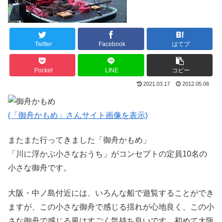
Twitter
Facebook
はてブ
Pocket
LINE
コピー
2021.03.17
2012.05.06
(「御舟かもめ」さんサイト画像を表示)
またまた行ってきました「御舟かもめ」
「川に浮かぶ小さなおうち」がコンセプトの定員10名の
小さな御舟です。
大阪・中ノ島付近には、いろんな船で遊覧することができ
ますが、この小さな御舟で感じる揺れが心地良く、この小
さな御舟で感じる風はすごく気持ち良いです。初めて大阪