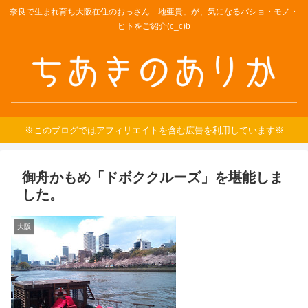
奈良で生まれ育ち大阪在住のおっさん「地亜貴」が、気になるバショ・モノ・
ヒトをご紹介(c_c)b
※このブログではアフィリエイトを含む広告を利用しています※
御舟かもめ「ドボククルーズ」を堪能しま
した。
大阪