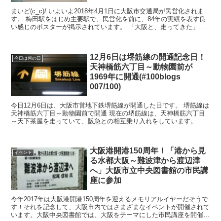
まいど(c_c)/ いよいよ2018年4月1日に大阪市交通局が民営化されま
す。 梅田駅をはじめ主要駅で、民営化を前に、84年の実績を表す良
い感じのポスターが掲示されています。 「大阪と、走ってきた」大
阪市交通局民営化前のポ...
12月6日は堺筋線の開通記念日！
今日は何の日
天神橋筋六丁目～動物園前が
1969年に開通(#100blogs
007/100)
今日12月6日は、大阪市営地下鉄堺筋線が開通した日です。 堺筋線は
天神橋筋六丁目～動物園前で開通 現在の堺筋線は、天神橋筋六丁目
～天下茶屋を走っていて、阪急との相互乗り入れをしています。
1969年の開通当時は天神橋筋六丁...
大阪港開港150周年！「港から見
イベント
る水都大阪～難波津から渡辺津
へ」大阪市立中央図書館の市民講
座に参加
今年2017年は大阪港開港150周年を迎えるメモリアルイヤーだそうで
す！それを記念して、大阪市内ではさまざまなイベントが開催されて
います。大阪中央図書館では、大阪をテーマにした市民講座を開催し