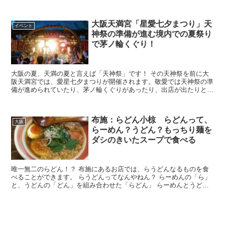
ていますが、今年は、大阪の港に関する講座が開催さ...
大阪天満宮「星愛七夕まつり」天
イベント
神祭の準備が進む境内での夏祭り
で茅ノ輪くぐり！
大阪の夏、天満の夏と言えば「天神祭」です！ その天神祭を前に大
阪天満宮では、愛星七夕まつりが開催されます。敬愛では天神祭の準
備が進められていたり、茅ノ輪くぐりがあったり、出店が出たりと賑
やかなイベントです。 ザ夏祭り！愛星七夕ま...
布施：らどん小椋 らどんって、
大阪
らーめん？うどん？もっちり麺を
ダシのきいたスープで食べる
唯一無二のらどん！？ 布施にあるお店では、らうどんなるものを食
べることができます。 らうどんってなんやねん？ らーめんの「ら」
と、うどんの「どん」を組み合わせた「らどん」 らーめんとうどん
の良いところを組み合わせ...