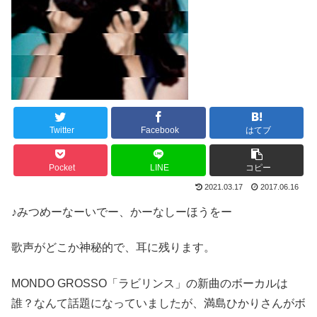
Twitter
Facebook
はてブ
Pocket
LINE
コピー
2021.03.17
2017.06.16
♪みつめーなーいでー、かーなしーほうをー
歌声がどこか神秘的で、耳に残ります。
MONDO GROSSO「ラビリンス」の新曲のボーカルは
誰？なんて話題になっていましたが、満島ひかりさんがボ