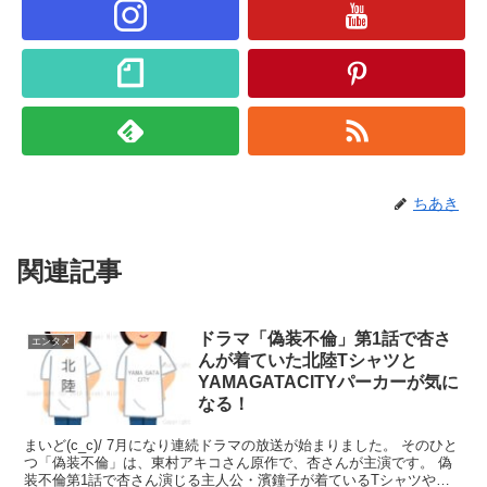
ちあき
関連記事
ドラマ「偽装不倫」第1話で杏さ
エンタメ
んが着ていた北陸Tシャツと
YAMAGATACITYパーカーが気に
なる！
まいど(c_c)/ 7月になり連続ドラマの放送が始まりました。 そのひと
つ「偽装不倫」は、東村アキコさん原作で、杏さんが主演です。 偽
装不倫第1話で杏さん演じる主人公・濱鐘子が着ているTシャツやパ