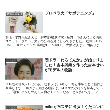
ーカーが気になったんで調べ...
プロペラ犬「サボテニング」
Uncategorized
女優・水野美紀さんと、脚本家/構成作家・楠野一郎さんによる演劇
ユニット「プロペラ犬」の公演を見に行ってきました。 (魚拓)HEP-
HALL サボテニング 場所はHEP-HALL。 大阪公演は3日間ありまし
たが、今日が千秋楽です...
朝ドラ「わろてんか」が始まりま
エンタメ
した！吉本興業を作った吉本せい
がモデルの物語
NHK朝の連続テレビ小説・朝ドラは、4月と10月と半年ごとに新作が
登場します。 10月から始まる物語は、NHK大阪が制作を担当してい
て、関西にゆかりのある人物がモデルになることが多いです。 2017
年10月から始まるのは「わろて...
miletがMステに出演！うたコンに
エンタメ