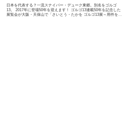
日本を代表する？一流スナイパー・デューク東郷。別名をゴルゴ
13。 2017年に登場50年を迎えます！ ゴルゴ13連載50年を記念した
展覧会が大阪・天保山で「さいとう・たかを ゴルゴ13展～用件を聞
こうか、、、」が開催されます。 ...