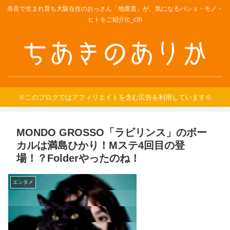
奈良で生まれ育ち大阪在住のおっさん「地亜貴」が、気になるバショ・モノ・
ヒトをご紹介(c_c)b
※このブログではアフィリエイトを含む広告を利用しています※
MONDO GROSSO「ラビリンス」のボー
カルは満島ひかり！Mステ4回目の登
場！？Folderやったのね！
エンタメ