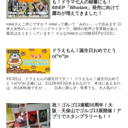
も！ドラマ七人の秘書にも！
6thEP「WhoIam」発売に向けて
露出が増えてきました！
miletさんご存じですか？ miletって書いて「みれい」って読みます 日
本人女性のシンガーソングライターで、独特の歌声と世界観があり、
最近はまりまくっています！ そんなmiletさんの6枚目EPが12/2に発
売予定で、それに先立ち、先行配信、テレビ番組出演など、活動が活
発化しています いやー、うれしいことです！
ドラえもん！誕生日おめでとう
イベント
o(^o^)o
9月3日は、ドラえもんの誕生日です！！ ドラえもん！誕生日おめで
とうo(^o^)o 正確には、2112年9月3日生まれなので、本当に会えるの
は、約100年後ですが、、、 日本に限らず、世界でも、大人気のドラ
えも...
祝！ゴルゴ13連載50周年！大
イベント
阪・天保山でゴルゴ13展開催！ア
プリでスタンプラリーも！！