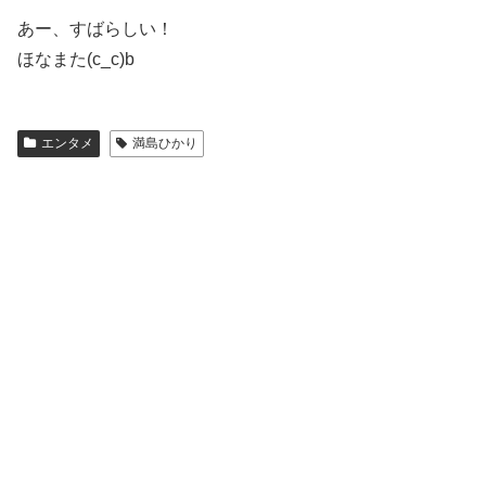
あー、すばらしい！
ほなまた(c_c)b
エンタメ
満島ひかり