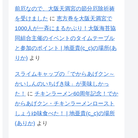
前厄なので、大阪天満宮の節分厄除祈祷
を受けました
に
恵方巻を大阪天満宮で
1000人が一斉にまるかぶり！大阪海苔協
同組合主催のイベントのタイムテーブル
と参加のポイント | 地亜貴(c_c)の場所(あ
りか)
より
スライムキャップの「でからあげクン～
かいしんのいちげき味」が美味しかっ
た！
に
チキンラーメン60周年記念！でか
からあげクン・チキンラーメンロースト
しょうゆ味食べた！ | 地亜貴(c_c)の場所
(ありか)
より