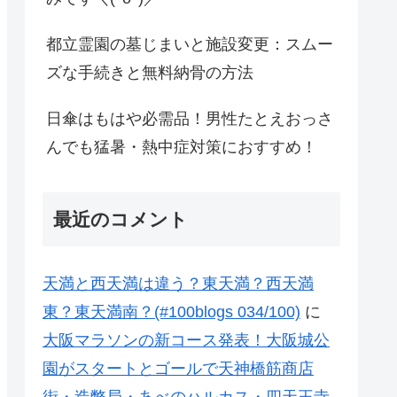
都立霊園の墓じまいと施設変更：スムー
ズな手続きと無料納骨の方法
日傘はもはや必需品！男性たとえおっさ
んでも猛暑・熱中症対策におすすめ！
最近のコメント
天満と西天満は違う？東天満？西天満
東？東天満南？(#100blogs 034/100)
に
大阪マラソンの新コース発表！大阪城公
園がスタートとゴールで天神橋筋商店