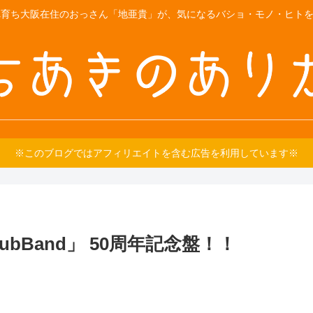
育ち大阪在住のおっさん「地亜貴」が、気になるバショ・モノ・ヒトをご紹
※このブログではアフィリエイトを含む広告を利用しています※
tsClubBand」 50周年記念盤！！