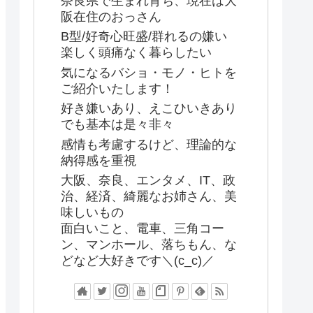
奈良県で生まれ育ち、現在は大
阪在住のおっさん
B型/好奇心旺盛/群れるの嫌い
楽しく頭痛なく暮らしたい
気になるバショ・モノ・ヒトを
ご紹介いたします！
好き嫌いあり、えこひいきあり
でも基本は是々非々
感情も考慮するけど、理論的な
納得感を重視
大阪、奈良、エンタメ、IT、政
治、経済、綺麗なお姉さん、美
味しいもの
面白いこと、電車、三角コー
ン、マンホール、落ちもん、な
どなど大好きです＼(c_c)／