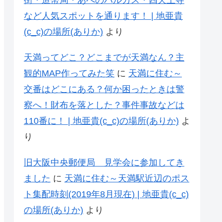
街・造幣局・あべのハルカス・四天王寺
など人気スポットを通ります！ | 地亜貴
(c_c)の場所(ありか)
より
天満ってどこ？どこまでが天満なん？主
観的MAP作ってみた笑
に
天満に住む～
交番はどこにある？何か困ったときは警
察へ！財布を落とした？事件事故などは
110番に！ | 地亜貴(c_c)の場所(ありか)
よ
り
旧大阪中央郵便局 見学会に参加してき
ました
に
天満に住む～天満駅近辺のポス
ト集配時刻(2019年8月現在) | 地亜貴(c_c)
の場所(ありか)
より